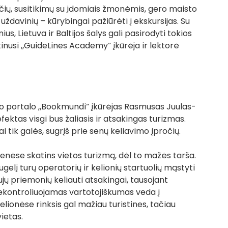
rčių, susitikimų su įdomiais žmonėmis, gero maisto 
uždavinių – kūrybingai pažiūrėti į ekskursijas. Su 
us, Lietuva ir Baltijos šalys gali pasirodyti tokios 
tikinusi „GuideLines Academy“ įkūrėja ir lektorė 
mo portalo „Bookmundi“ įkūrėjas Rasmusas Juulas-
ktas visgi bus žaliasis ir atsakingas turizmas. 
i tik galės, sugrįš prie senų keliavimo įpročių. 
išenėse skatins vietos turizmą, dėl to mažės tarša. 
gelį turų operatorių ir kelionių startuolių mąstyti 
aujų priemonių keliauti atsakingai, tausojant 
nekontroliuojamas vartotojiškumas veda į 
elionėse rinksis gal mažiau turistines, tačiau 
ietas. 