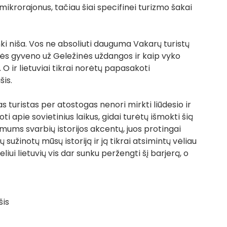
ikrorajonus, tačiau šiai specifinei turizmo šakai 
 niša. Vos ne absoliuti dauguma Vakarų turistų 
onės gyveno už Geležinės uždangos ir kaip vyko 
 ir lietuviai tikrai norėtų papasakoti 
šis.
as turistas per atostogas nenori mirkti liūdesio ir 
apie sovietinius laikus, gidai turėtų išmokti šią 
mums svarbių istorijos akcentų, juos protingai 
 sužinotų mūsų istoriją ir ją tikrai atsimintų vėliau 
ui lietuvių vis dar sunku peržengti šį barjerą, o 
šis