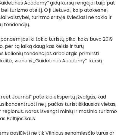
„GuideLines Academy“ gidų kursų rengėjai taip pat 
bei turizmo ateitį. O ji Lietuvai, kaip atokesnei, 
ai valstybei, turizmo srityje šviečiasi ne tokia ir 
jų tendencijų. 
ndemijos iki tokio turistų piko, koks buvo 2019 
o, per tą laiką daug kas keisis ir turų 
os kelionių tendencijos arba atgis primiršti 
skaitė, viena iš „GuideLines Academy“  kursų 
treet Journal“ pateikia ekspertų įžvalgas, kad 
sikoncentruoti ne į pačias turistiškiausias vietas, 
 regionus. Noras išvengti minių ir masinio turizmo 
s Baltijos šalis. 
iems pasiūlyti ne tik Vilniaus senamiesčio turus ar 