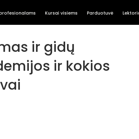
 profesionalams
Kursai visiems
Parduotuvė
Lektori
zmas ir gidų
emijos ir kokios
vai