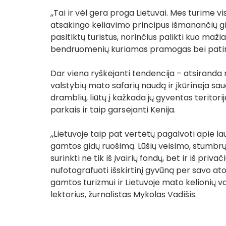
„Tai ir vėl gera proga Lietuvai. Mes turime vi
atsakingo keliavimo principus išmanančių gidų
pasitiktų turistus, norinčius palikti kuo mažia
bendruomenių kuriamas pramogas bei patirtis
Dar viena ryškėjanti tendencija – atsiranda 
valstybių mato safarių naudą ir įkūrinėja sau
dramblių, liūtų į kažkada jų gyventas teritori
parkais ir taip garsėjanti Kenija. 
„Lietuvoje taip pat vertėtų pagalvoti apie l
gamtos gidų ruošimą. Lūšių veisimo, stumbrų 
surinkti ne tik iš įvairių fondų, bet ir iš priva
nufotografuoti išskirtinį gyvūną per savo at
gamtos turizmui ir Lietuvoje mato kelionių v
lektorius, žurnalistas Mykolas Vadišis.