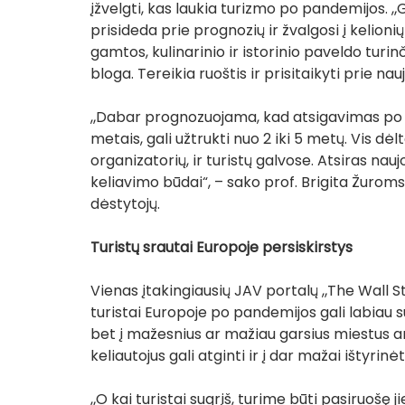
įžvelgti, kas laukia turizmo po pandemijos. 
prisideda prie prognozių ir žvalgosi į kelionių 
gamtos, kulinarinio ir istorinio paveldo turinči
bloga. Tereikia ruoštis ir prisitaikyti prie nau
„Dabar prognozuojama, kad atsigavimas po pa
metais, gali užtrukti nuo 2 iki 5 metų. Vis dėlt
organizatorių, ir turistų galvose. Atsiras nauj
keliavimo būdai“, – sako prof. Brigita Žurom
dėstytojų. 
Turistų srautai Europoje persiskirstys
Vienas įtakingiausių JAV portalų „The Wall S
turistai Europoje po pandemijos gali labiau su
bet į mažesnius ar mažiau garsius miestus ar
keliautojus gali atginti ir į dar mažai ištyrinėta
„O kai turistai sugrįš, turime būti pasiruošę j