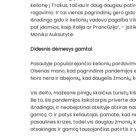
kelionę į Trakus, tačiau ir daug daugiau pati
ragavimo. Ir tai vienas pagrindinių gero gido 
išradingo gido ir kelionių vadovo pagalba Vilni
pat įdomios, kaip Italija ar Prancūzija“, – įsi
Monika Auksutytė. 
Didesnis dėmesys gamtai
Pasaulyje populiarėjančio kelionių pardavi
Olsenas mano, kad pagrindinis pandemijos efe
Nors nėra ir abejonių, kad daugelis žmonių, ka
Vis dėlto, mažesnis pinigų skaičius turistų k
Be to, šis pandemijos laikotarpis privertė dau
išradingai, ir neabejotinai ateityje atsiras n
gamtą. O ir patys keliautojai, pamatė, kad 
pasaulines krizes, todėl vis daugiau žmonių k
atsakingas ir gamtą tausojančias patirtis ir v