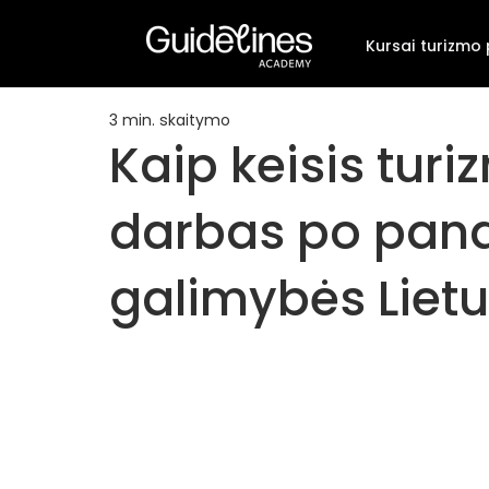
Kursai turizmo
3 min. skaitymo
Kaip keisis turi
darbas po pand
galimybės Lietu