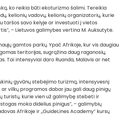
ską, ko reikia būti ekoturizmo šalimi. Tereikia 
, kelionių vadovų, kelionių organizatorių, kurie 
u taršos savo kelyje ar investuoti į vietos 
“, – Lietuvos galimybes vertina M. Auksutytė. 
naujų gamtos parkų. Ypač Afrikoje, kur vis daugiau 
gomas teritorijas, sugrąžina daug raganosių, 
jas. Tai intensyviai daro Ruanda, Malavis ar net 
aukinių gyvūnų stebėjimo turizmą, intensyvesnį 
ar vilkų programos dabar jau gali daug pinigų 
čių turistų, kurie vien už galimybę stebėti ir 
ostogas moka didelius pinigus“, – galimybių 
adovas Afrikoje ir „GuideLines Academy“ kursų 