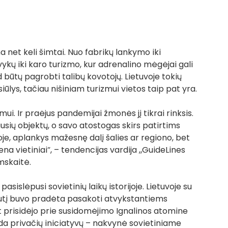
a net keli šimtai. Nuo fabrikų lankymo iki 
ykų iki karo turizmo, kur adrenalino mėgėjai gali 
būtų pagrobti talibų kovotojų. Lietuvoje tokių 
ūlys, tačiau nišiniam turizmui vietos taip pat yra. 
ui. Ir praėjus pandemijai žmonės jį tikrai rinksis. 
sių objektų, o savo atostogas skirs patirtims 
oje, aplankys mažesnę dalį šalies ar regiono, bet 
ena vietiniai“, – tendencijas vardija „GuideLines 
mskaitė.
sislėpusi sovietinių laikų istorijoje. Lietuvoje su 
uputį buvo pradėta pasakoti atvykstantiems 
t prisidėjo prie susidomėjimo Ignalinos atomine 
nda privačių iniciatyvų – nakvynė sovietiniame 