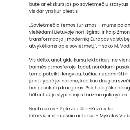
bute ar ekskursijos po sovietmečiu statytus m
vis dar yra kur plėstis. 
„Sovietmečio temos turizmas – mums palanki
viešėdami Lietuvoje nori išgirsti ir kaip žm
transformacija į modernią Europos valstybę. O
atvykėliams apie sovietmetį“, – sako M. Vadi
Vis dėlto, anot gidų kursų lektoriaus, nė vien
baimės atmosferoje, todėl, norėdami pasakoti 
temą pateikti lengviau, tačiau nepamiršti ir 
įpinti, ypač jei norime, kad kuo daugiau svečių
bei pasakotų draugams. Psichologiškai daugeli
būtent už jo slypi naujos turizmo galimybės. 
Nuotraukos - Eglė Jociūtė-Kuzmickė
Interviu ir straipsnio autorius - Mykolas Vadi