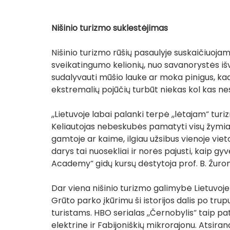
Nišinio turizmo suklestėjimas
Nišinio turizmo rūšių pasaulyje suskaičiuojam
sveikatingumo kelionių, nuo savanorystės išv
sudalyvauti mūšio lauke ar moka pinigus, kad 
ekstremalių pojūčių turbūt niekas kol kas nesi
„Lietuvoje labai palanki terpė „lėtajam“ turizm
Keliautojas nebeskubės pamatyti visų žymiau
gamtoje ar kaime, ilgiau užsibus vienoje viet
darys tai nuosekliai ir norės pajusti, kaip gyv
Academy“ gidų kursų dėstytoja prof. B. Žuro
Dar viena nišinio turizmo galimybė Lietuvoje pa
Grūto parko įkūrimu ši istorijos dalis po tr
turistams. HBO serialas „Černobylis“ taip pa
elektrine ir Fabijoniškių mikrorajonu. Atsira