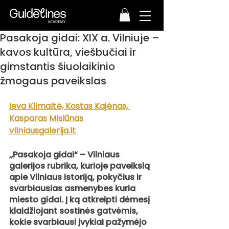
Pasakoja gidai: XIX a. Vilniuje –
kavos kultūra, viešbučiai ir
gimstantis šiuolaikinio
žmogaus paveikslas
Ieva Klimaitė, Kostas Kajėnas, 
Kasparas Misiūnas
vilniausgalerija.lt
„Pasakoja gidai“ – Vilniaus 
galerijos rubrika, kurioje paveikslą 
apie Vilniaus istoriją, pokyčius ir 
svarbiausias asmenybes kuria 
miesto gidai. Į ką atkreipti dėmesį 
klaidžiojant sostinės gatvėmis, 
kokie svarbiausi įvykiai pažymėjo 