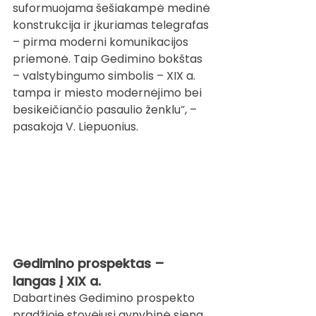
suformuojama šešiakampė medinė 
konstrukcija ir įkuriamas telegrafas 
– pirma moderni komunikacijos 
priemonė. Taip Gedimino bokštas 
– valstybingumo simbolis – XIX a. 
tampa ir miesto modernėjimo bei 
besikeičiančio pasaulio ženklu“, – 
pasakoja V. Liepuonius.
Gedimino prospektas – 
langas į XIX a.
Dabartinės Gedimino prospekto 
pradžioje stovėjusi gynybinė siena 