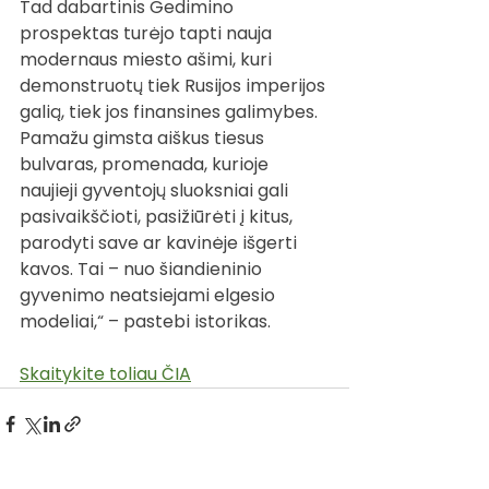
Tad dabartinis Gedimino 
prospektas turėjo tapti nauja 
modernaus miesto ašimi, kuri 
demonstruotų tiek Rusijos imperijos 
galią, tiek jos finansines galimybes. 
Pamažu gimsta aiškus tiesus 
bulvaras, promenada, kurioje 
naujieji gyventojų sluoksniai gali 
pasivaikščioti, pasižiūrėti į kitus, 
parodyti save ar kavinėje išgerti 
kavos. Tai – nuo šiandieninio 
gyvenimo neatsiejami elgesio 
modeliai,“ – pastebi istorikas.
Skaitykite toliau ČIA