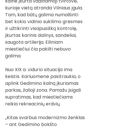
kalne įkurta vadinamoji tvirtovė, 
kurioje vietą atranda Vilniaus įgula. 
Tam, kad būtų galima numalšinti 
bet kokio vidinio sukilimo grėsmes 
ir užtikrinti visapusišką kontrolę, 
įkurtas karinis dalinys, sandėliai, 
saugota artilerija. Eiliniam 
miestiečiui čia pakilti nebuvo 
galima.
Nuo XIX a. vidurio situacija ima 
keistis. Kariuomenė pasitraukia, o 
aplink Gedimino kalną įkuriamas 
parkas, žalioji zona. Pamažu įsigali 
supratimas, kad miestiečiams 
reikia rekreacinių erdvių.
„Kitas svarbus modernizmo ženklas 
– ant Gedimino bokšto 