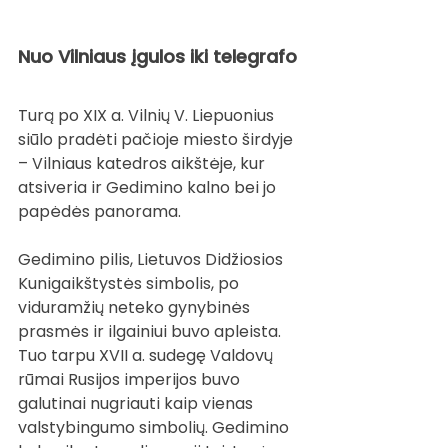
Nuo Vilniaus įgulos iki telegrafo
Turą po XIX a. Vilnių V. Liepuonius 
siūlo pradėti pačioje miesto širdyje 
– Vilniaus katedros aikštėje, kur 
atsiveria ir Gedimino kalno bei jo 
papėdės panorama.
Gedimino pilis, Lietuvos Didžiosios 
Kunigaikštystės simbolis, po 
viduramžių neteko gynybinės 
prasmės ir ilgainiui buvo apleista. 
Tuo tarpu XVII a. sudegę Valdovų 
rūmai Rusijos imperijos buvo 
galutinai nugriauti kaip vienas 
valstybingumo simbolių. Gedimino 