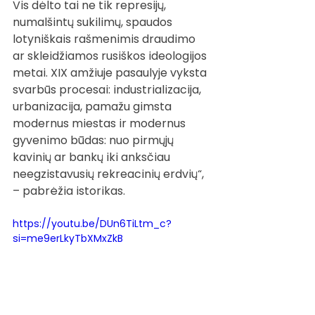
Vis dėlto tai ne tik represijų, 
numalšintų sukilimų, spaudos 
lotyniškais rašmenimis draudimo 
ar skleidžiamos rusiškos ideologijos 
metai. XIX amžiuje pasaulyje vyksta 
svarbūs procesai: industrializacija, 
urbanizacija, pamažu gimsta 
modernus miestas ir modernus 
gyvenimo būdas: nuo pirmųjų 
kavinių ar bankų iki anksčiau 
neegzistavusių rekreacinių erdvių“,  
– pabrėžia istorikas.
https://youtu.be/DUn6TiLtm_c?
si=me9erLkyTbXMxZkB