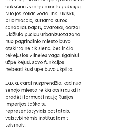
anksčiau žymėjo miesto pabaigą. 
Nuo jos kelias vedė link Lukiškių 
priemiesčio, kuriame kūrėsi 
sandėliai, bajorų dvareliai, daržai. 
Didžiulė pusiau urbanizuota zona 
nuo pagrindinio miesto buvo 
atskirta ne tik siena, bet ir čia 
tekėjusios Vilnelės vaga. Ilgainiui 
užpelkėjusi, savo funkcijos 
nebeatlikusi upė buvo užpilta.
„XIX a. carai nusprendžia, kad nuo 
senojo miesto reikia atsitraukti ir 
pradėti formuoti naują Rusijos 
imperijos tašką su 
reprezentatyviais pastatais, 
valstybinėmis institucijomis, 
teismais.