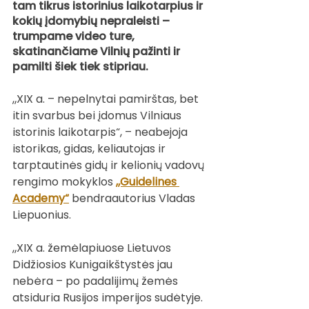
tam tikrus istorinius laikotarpius ir 
kokių įdomybių nepraleisti – 
trumpame video ture, 
skatinančiame Vilnių pažinti ir 
pamilti šiek tiek stipriau.
„XIX a. – nepelnytai pamirštas, bet 
itin svarbus bei įdomus Vilniaus 
istorinis laikotarpis“, – neabejoja 
istorikas, gidas, keliautojas ir 
tarptautinės gidų ir kelionių vadovų 
rengimo mokyklos 
„Guidelines 
Academy“
 bendraautorius Vladas 
Liepuonius. 
„XIX a. žemėlapiuose Lietuvos 
Didžiosios Kunigaikštystės jau 
nebėra – po padalijimų žemės 
atsiduria Rusijos imperijos sudėtyje. 